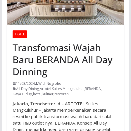
HOTEL
Transformasi Wajah
Baru BERANDA All Day
Dinning
11/03/2024
Widi Nugroho
All Day Dining
,
Artotel Suites Mangkuluhur
,
BERANDA
,
Gaya Hidup
,
hotel
,
kuliner
,
restoran
Jakarta, Trendsetter.id
– ARTOTEL Suites
Mangkuluhur – Jakarta memperkenalkan secara
resmi ke publik transformasi wajah baru dari salah
satu F&B outlet nya, BERANDA. Konsep All Day
Dining menjadi konsep baru yang diusung setelah