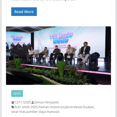
Read More
NEWS
12/11/2025
Dimas Heriyanto
AI
,
hr smile 2025
,
human resources
,
kecerdasan buatan
,
sinar mas
,
sumber daya manusia