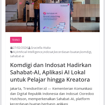
TEKNO
27/02/2026
Graciella Atalia
AI
,
Artificial Intelligence
,
indosat
,
kecerdasan buatan
,
komdigi
,
sahabat-ai
Komdigi dan Indosat Hadirkan
Sahabat-AI, Aplikasi AI Lokal
untuk Pelajar hingga Kreatora
Jakarta, Trendsetter.id — Kementerian Komunikasi
dan Digital Republik Indonesia dan Indosat Ooredoo
Hutchison, memperkenalkan Sahabat-AI, platform
kecerdasan buatan berbasis aplikasi