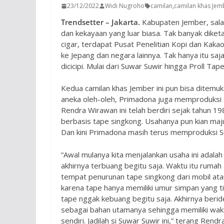
23/12/2022
Widi Nugroho
camilan
,
camilan khas Jem
Trendsetter – Jakarta.
Kabupaten Jember, salah
dan kekayaan yang luar biasa. Tak banyak dike
cigar, terdapat Pusat Penelitian Kopi dan Kak
ke Jepang dan negara lainnya. Tak hanya itu saj
dicicipi. Mulai dari Suwar Suwir hingga Proll T
Kedua camilan khas Jember ini pun bisa ditemu
aneka oleh-oleh, Primadona juga memproduksi S
Rendra Wirawan ini telah berdiri sejak tahun 
berbasis tape singkong. Usahanya pun kian maj
Dan kini Primadona masih terus memproduksi Su
“Awal mulanya kita menjalankan usaha ini adal
akhirnya terbuang begitu saja. Waktu itu rumah
tempat penurunan tape singkong dari mobil atau
karena tape hanya memiliki umur simpan yang tid
tape nggak kebuang begitu saja. Akhirnya beri
sebagai bahan utamanya sehingga memiliki wakt
sendiri. Jadilah si Suwar Suwir ini,” terang Rendra