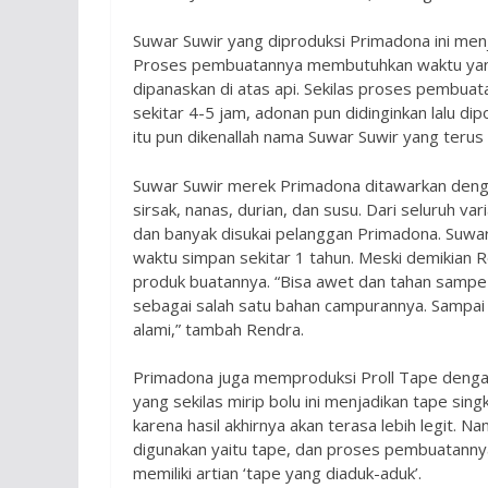
Suwar Suwir yang diproduksi Primadona ini men
Proses pembuatannya membutuhkan waktu yang t
dipanaskan di atas api. Sekilas proses pembua
sekitar 4-5 jam, adonan pun didinginkan lalu dip
itu pun dikenallah nama Suwar Suwir yang terus 
Suwar Suwir merek Primadona ditawarkan dengan
sirsak, nanas, durian, dan susu. Dari seluruh va
dan banyak disukai pelanggan Primadona. Suwar 
waktu simpan sekitar 1 tahun. Meski demikia
produk buatannya. “Bisa awet dan tahan samp
sebagai salah satu bahan campurannya. Sampai
alami,” tambah Rendra.
Primadona juga memproduksi Proll Tape dengan
yang sekilas mirip bolu ini menjadikan tape sin
karena hasil akhirnya akan terasa lebih legit. 
digunakan yaitu tape, dan proses pembuatannya y
memiliki artian ‘tape yang diaduk-aduk’.