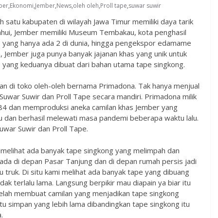
ber
,
Ekonomi
,
Jember
,
News
,
oleh oleh
,
Proll tape
,
suwar suwir
 satu kabupaten di wilayah Jawa Timur memiliki daya tarik
tahui, Jember memiliki Museum Tembakau, kota penghasil
ao yang hanya ada 2 di dunia, hingga pengekspor edamame
a, Jember juga punya banyak jajanan khas yang unik untuk
ape yang keduanya dibuat dari bahan utama tape singkong.
kan di toko oleh-oleh bernama Primadona. Tak hanya menjual
uwar Suwir dan Proll Tape secara mandiri. Primadona milik
1984 dan memproduksi aneka camilan khas Jember yang
u dan berhasil melewati masa pandemi beberapa waktu lalu.
war Suwir dan Proll Tape.
ah melihat ada banyak tape singkong yang melimpah dan
 ada di depan Pasar Tanjung dan di depan rumah persis jadi
 truk. Di situ kami melihat ada banyak tape yang dibuang
ak terlalu lama. Langsung berpikir mau diapain ya biar itu
delah membuat camilan yang menjadikan tape singkong
u simpan yang lebih lama dibandingkan tape singkong itu
.