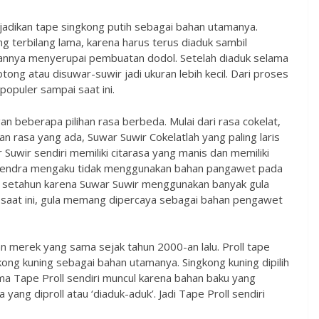
jadikan tape singkong putih sebagai bahan utamanya.
erbilang lama, karena harus terus diaduk sambil
tannya menyerupai pembuatan dodol. Setelah diaduk selama
otong atau disuwar-suwir jadi ukuran lebih kecil. Dari proses
populer sampai saat ini.
 beberapa pilihan rasa berbeda. Mulai dari rasa cokelat,
rian rasa yang ada, Suwar Suwir Cokelatlah yang paling laris
Suwir sendiri memiliki citarasa yang manis dan memiliki
n Rendra mengaku tidak menggunakan bahan pangawet pada
e setahun karena Suwar Suwir menggunakan banyak gula
 saat ini, gula memang dipercaya sebagai bahan pengawet
 merek yang sama sejak tahun 2000-an lalu. Proll tape
gkong kuning sebagai bahan utamanya. Singkong kuning dipilih
Nama Tape Proll sendiri muncul karena bahan baku yang
ang diproll atau ‘diaduk-aduk’. Jadi Tape Proll sendiri