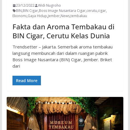
23/12/2022
Widi Nugroho
BIN
,
BIN Cigar
,
Boss Image Nusantara Cigar
,
cerutu
,
cigar
,
Ekonomi
,
Gaya Hidup
,
Jember
,
News
,
tembakau
Fakta dan Aroma Tembakau di
BIN Cigar, Cerutu Kelas Dunia
Trendsetter – Jakarta. Semerbak aroma tembakau
langsung membuncah dari dalam ruangan pabrik
Boss Image Nusantara (BIN) Cigar, Jember. Briket
dari
Read More