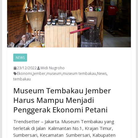
NEWS
23/12/2022
Widi Nugroho
Ekonomi
,
Jember
,
museum
,
museum tembakau
,
News
,
tembakau
Museum Tembakau Jember
Harus Mampu Menjadi
Penggerak Ekonomi Petani
Trendsetter – Jakarta. Museum Tembakau yang
terletak di Jalan Kalimantan No.1, Krajan Timur,
Sumbersari, Kecamatan Sumbersari, Kabupaten