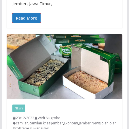
Jember, Jawa Timur,
Read More
NEWS
23/12/2022
Widi Nugroho
camilan
,
camilan khas Jember
,
Ekonomi
,
Jember
,
News
,
oleh oleh
,
Proll tape
,
suwar suwir