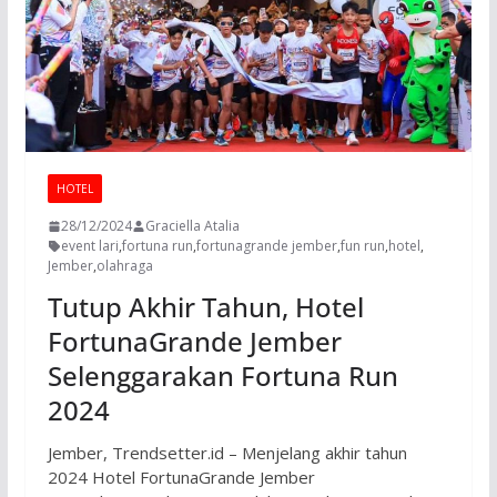
HOTEL
28/12/2024
Graciella Atalia
event lari
,
fortuna run
,
fortunagrande jember
,
fun run
,
hotel
,
Jember
,
olahraga
Tutup Akhir Tahun, Hotel
FortunaGrande Jember
Selenggarakan Fortuna Run
2024
Jember, Trendsetter.id – Menjelang akhir tahun
2024 Hotel FortunaGrande Jember