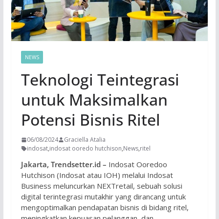
NEWS
Teknologi Teintegrasi
untuk Maksimalkan
Potensi Bisnis Ritel
06/08/2024
Graciella Atalia
indosat
,
indosat ooredo hutchison
,
News
,
ritel
Jakarta, Trendsetter.id –
Indosat Ooredoo
Hutchison (Indosat atau IOH) melalui Indosat
Business meluncurkan NEXTretail, sebuah solusi
digital terintegrasi mutakhir yang dirancang untuk
mengoptimalkan pendapatan bisnis di bidang ritel,
meningkatkan kepuasan pelanggan, dan