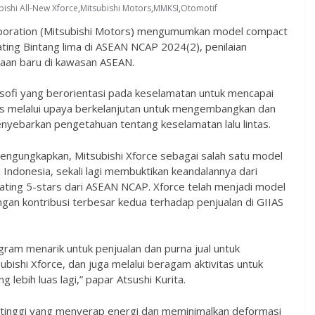
bishi All-New Xforce
,
Mitsubishi Motors
,
MMKSI
,
Otomotif
poration (Mitsubishi Motors) mengumumkan model compact
ating Bintang lima di ASEAN NCAP 2024(2), penilaian
raan baru di kawasan ASEAN.
sofi yang berorientasi pada keselamatan untuk mencapai
ntas melalui upaya berkelanjutan untuk mengembangkan dan
yebarkan pengetahuan tentang keselamatan lalu lintas.
engungkapkan, Mitsubishi Xforce sebagai salah satu model
i Indonesia, sekali lagi membuktikan keandalannya dari
ating 5-stars dari ASEAN NCAP. Xforce telah menjadi model
gan kontribusi terbesar kedua terhadap penjualan di GIIAS
ram menarik untuk penjualan dan purna jual untuk
shi Xforce, dan juga melalui beragam aktivitas untuk
ebih luas lagi,” papar Atsushi Kurita.
tinggi yang menyerap energi dan meminimalkan deformasi