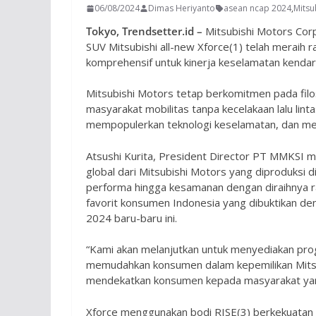
06/08/2024
Dimas Heriyanto
asean ncap 2024
,
Mitsu
Tokyo, Trendsetter.id –
Mitsubishi Motors Cor
SUV Mitsubishi all-new Xforce(1) telah meraih r
komprehensif untuk kinerja keselamatan kenda
Mitsubishi Motors tetap berkomitmen pada filo
masyarakat mobilitas tanpa kecelakaan lalu li
mempopulerkan teknologi keselamatan, dan men
Atsushi Kurita, President Director PT MMKSI m
global dari Mitsubishi Motors yang diproduksi d
performa hingga kesamanan dengan diraihnya r
favorit konsumen Indonesia yang dibuktikan den
2024 baru-baru ini.
“Kami akan melanjutkan untuk menyediakan prog
memudahkan konsumen dalam kepemilikan Mitsubi
mendekatkan konsumen kepada masyarakat yang l
Xforce menggunakan bodi RISE(3) berkekuatan 