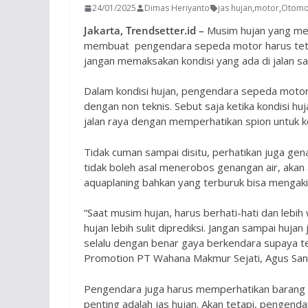
24/01/2025
Dimas Heriyanto
jas hujan
,
motor
,
Otomot
Jakarta, Trendsetter.id –
Musim hujan yang mel
membuat pengendara sepeda motor harus tetap 
jangan memaksakan kondisi yang ada di jalan saa
Dalam kondisi hujan, pengendara sepeda motor 
dengan non teknis. Sebut saja ketika kondisi hu
jalan raya dengan memperhatikan spion untuk 
Tidak cuman sampai disitu, perhatikan juga gen
tidak boleh asal menerobos genangan air, akan
aquaplaning bahkan yang terburuk bisa mengaki
“Saat musim hujan, harus berhati-hati dan lebih
hujan lebih sulit diprediksi. Jangan sampai hujan
selalu dengan benar gaya berkendara supaya tet
Promotion PT Wahana Makmur Sejati, Agus Sani
Pengendara juga harus memperhatikan barang b
penting adalah jas hujan. Akan tetapi, pengenda