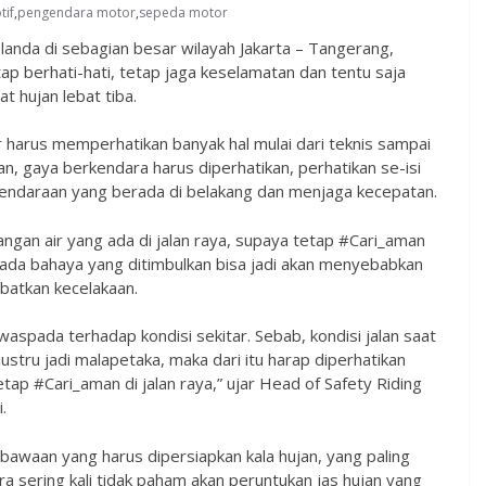
if
,
pengendara motor
,
sepeda motor
anda di sebagian besar wilayah Jakarta – Tangerang,
berhati-hati, tetap jaga keselamatan dan tentu saja
t hujan lebat tiba.
harus memperhatikan banyak hal mulai dari teknis sampai
jan, gaya berkendara harus diperhatikan, perhatikan se-isi
kendaraan yang berada di belakang dan menjaga kecepatan.
angan air yang ada di jalan raya, supaya tetap #Cari_aman
 ada bahaya yang ditimbulkan bisa jadi akan menyebabkan
batkan kecelakaan.
 waspada terhadap kondisi sekitar. Sebab, kondisi jalan saat
 justru jadi malapetaka, maka dari itu harap diperhatikan
ap #Cari_aman di jalan raya,” ujar Head of Safety Riding
.
awaan yang harus dipersiapkan kala hujan, yang paling
ra sering kali tidak paham akan peruntukan jas hujan yang