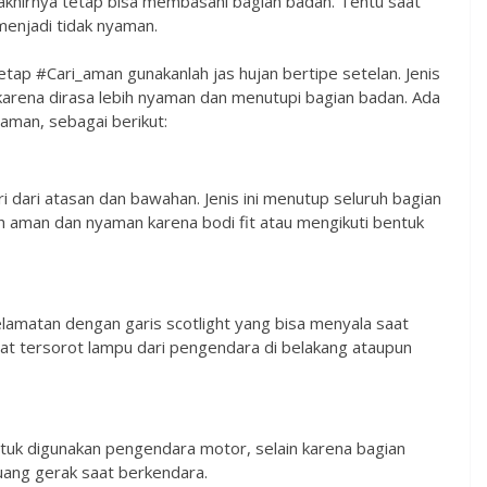
 akhirnya tetap bisa membasahi bagian badan. Tentu saat
menjadi tidak nyaman.
etap #Cari_aman gunakanlah jas hujan bertipe setelan. Jenis
karena dirasa lebih nyaman dan menutupi bagian badan. Ada
 aman, sebagai berikut:
i dari atasan dan bawahan. Jenis ini menutup seluruh bagian
 aman dan nyaman karena bodi fit atau mengikuti bentuk
eselamatan dengan garis scotlight yang bisa menyala saat
saat tersorot lampu dari pengendara di belakang ataupun
ntuk digunakan pengendara motor, selain karena bagian
uang gerak saat berkendara.