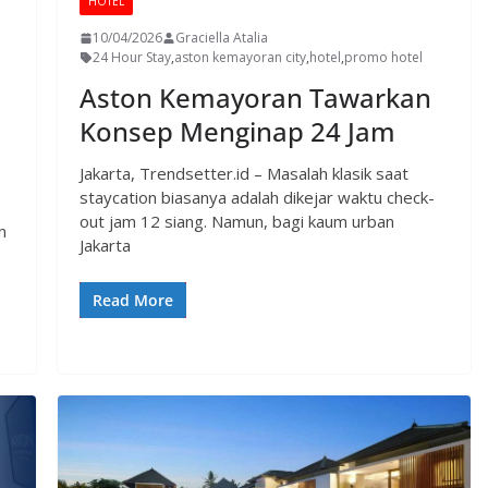
HOTEL
10/04/2026
Graciella Atalia
24 Hour Stay
,
aston kemayoran city
,
hotel
,
promo hotel
Aston Kemayoran Tawarkan
p
Konsep Menginap 24 Jam
Jakarta, Trendsetter.id – Masalah klasik saat
staycation biasanya adalah dikejar waktu check-
out jam 12 siang. Namun, bagi kaum urban
n
Jakarta
Read More