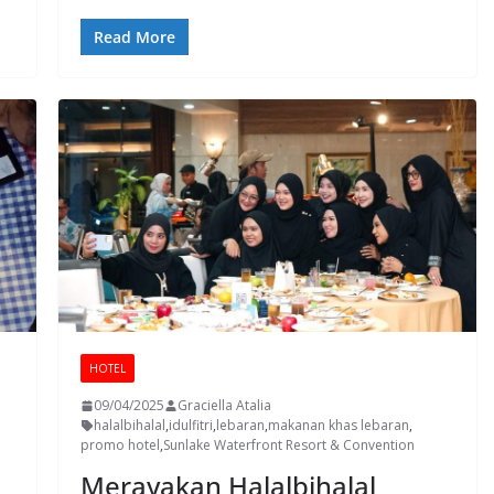
Read More
HOTEL
09/04/2025
Graciella Atalia
halalbihalal
,
idulfitri
,
lebaran
,
makanan khas lebaran
,
promo hotel
,
Sunlake Waterfront Resort & Convention
Merayakan Halalbihalal