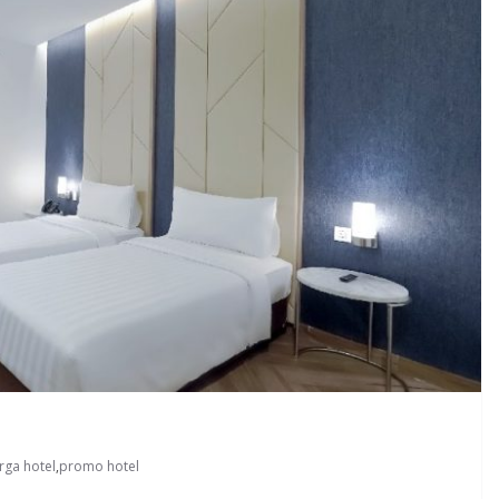
rga hotel
,
promo hotel