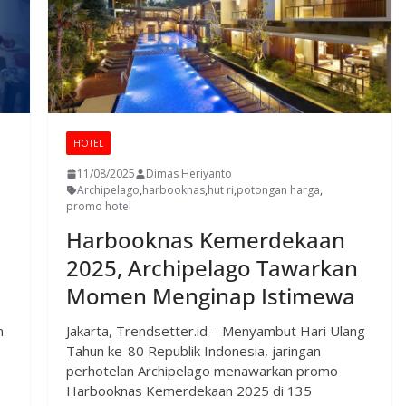
HOTEL
11/08/2025
Dimas Heriyanto
Archipelago
,
harbooknas
,
hut ri
,
potongan harga
,
promo hotel
Harbooknas Kemerdekaan
2025, Archipelago Tawarkan
Momen Menginap Istimewa
n
Jakarta, Trendsetter.id – Menyambut Hari Ulang
Tahun ke-80 Republik Indonesia, jaringan
perhotelan Archipelago menawarkan promo
Harbooknas Kemerdekaan 2025 di 135