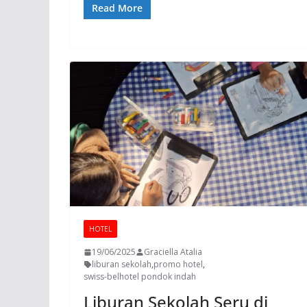
Read More
HOTEL
19/06/2025
Graciella Atalia
liburan sekolah
,
promo hotel
,
swiss-belhotel pondok indah
Liburan Sekolah Seru di