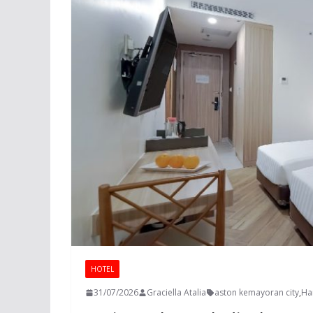
HOTEL
31/07/2026
Graciella Atalia
aston kemayoran city
,
Ha