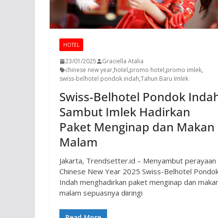
HOTEL
23/01/2025
Graciella Atalia
chinese new year
,
hotel
,
promo hotel
,
promo imlek
,
swiss-belhotel pondok indah
,
Tahun Baru Imlek
Swiss-Belhotel Pondok Inda
Sambut Imlek Hadirkan
Paket Menginap dan Makan
Malam
Jakarta, Trendsetter.id – Menyambut perayaan
Chinese New Year 2025 Swiss-Belhotel Pondo
Indah menghadirkan paket menginap dan maka
malam sepuasnya diiringi
Read More