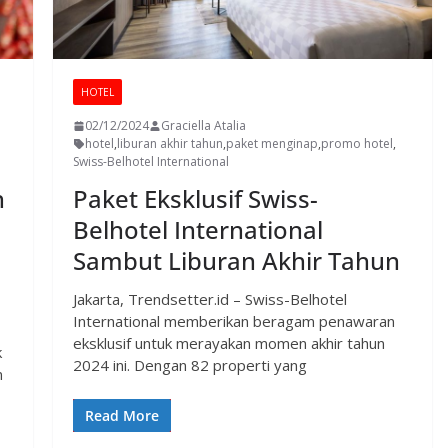
HOTEL
02/12/2024
Graciella Atalia
hotel
,
liburan akhir tahun
,
paket menginap
,
promo hotel
,
Swiss-Belhotel International
h
Paket Eksklusif Swiss-
Belhotel International
Sambut Liburan Akhir Tahun
Jakarta, Trendsetter.id – Swiss-Belhotel
International memberikan beragam penawaran
eksklusif untuk merayakan momen akhir tahun
k
2024 ini. Dengan 82 properti yang
n
Read More