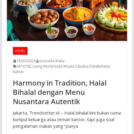
HOTEL
18/03/2026
Graciella Atalia
ARTOTEL Living World Kota Wisata Cibubur
,
halalbihalal
,
kuliner
Harmony in Tradition, Halal
Bihalal dengan Menu
Nusantara Autentik
Jakarta, Trendsetter.id – Halal bihalal kini bukan cuma
kumpul keluarga atau teman kantor, tapi juga soal
pengalaman makan yang “punya