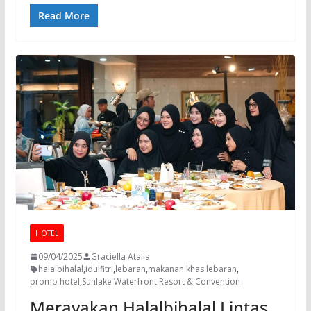
Read More
HOTEL
09/04/2025
Graciella Atalia
halalbihalal
,
idulfitri
,
lebaran
,
makanan khas lebaran
,
promo hotel
,
Sunlake Waterfront Resort & Convention
Merayakan Halalbihalal Lintas