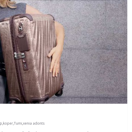
up
,
koper
,
Tumi
,
xenia adonts