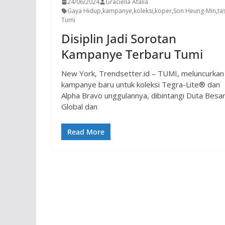
24/06/2024
Graciella Atalia
Gaya Hidup
,
kampanye
,
koleksi
,
koper
,
Son Heung-Min
,
ta
Tumi
Disiplin Jadi Sorotan
Kampanye Terbaru Tumi
New York, Trendsetter.id – TUMI, meluncurkan
kampanye baru untuk koleksi Tegra-Lite® dan
Alpha Bravo unggulannya, dibintangi Duta Besa
Global dan
Read More