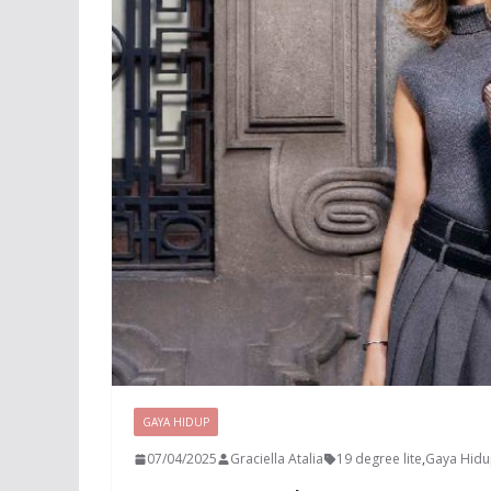
GAYA HIDUP
07/04/2025
Graciella Atalia
19 degree lite
,
Gaya Hid