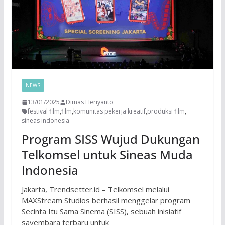
NEWS
13/01/2025
Dimas Heriyanto
festival film
,
film
,
komunitas pekerja kreatif
,
produksi film
,
sineas indonesia
Program SISS Wujud Dukungan
Telkomsel untuk Sineas Muda
Indonesia
Jakarta, Trendsetter.id – Telkomsel melalui
MAXStream Studios berhasil menggelar program
Secinta Itu Sama Sinema (SISS), sebuah inisiatif
sayembara terbaru untuk