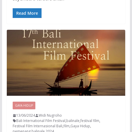
Read More
GAYA HIDUP
13/06/2024
Widi Nugroho
Bali International Film Festival
,
balinale
,
festival film
,
Festival Film Internasional Bali
,
film
,
Gaya Hidup
,
pemenang balinale 2024