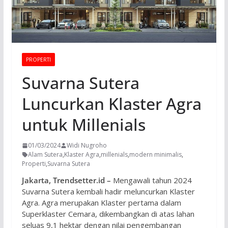
PROPERTI
Suvarna Sutera
Luncurkan Klaster Agra
untuk Millenials
01/03/2024
Widi Nugroho
Alam Sutera
,
Klaster Agra
,
millenials
,
modern minimalis
,
Properti
,
Suvarna Sutera
Jakarta, Trendsetter.id –
Mengawali tahun 2024
Suvarna Sutera kembali hadir meluncurkan Klaster
Agra. Agra merupakan Klaster pertama dalam
Superklaster Cemara, dikembangkan di atas lahan
seluas 9,1 hektar dengan nilai pengembangan