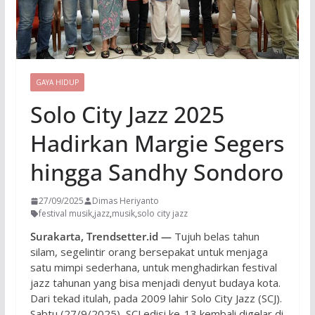
GAYA HIDUP
Solo City Jazz 2025
Hadirkan Margie Segers
hingga Sandhy Sondoro
27/09/2025
Dimas Heriyanto
festival musik
,
jazz
,
musik
,
solo city jazz
Surakarta, Trendsetter.id —
Tujuh belas tahun
silam, segelintir orang bersepakat untuk menjaga
satu mimpi sederhana, untuk menghadirkan festival
jazz tahunan yang bisa menjadi denyut budaya kota.
Dari tekad itulah, pada 2009 lahir Solo City Jazz (SCJ).
Sabtu (27/9/2025), SCJ edisi ke-13 kembali digelar di