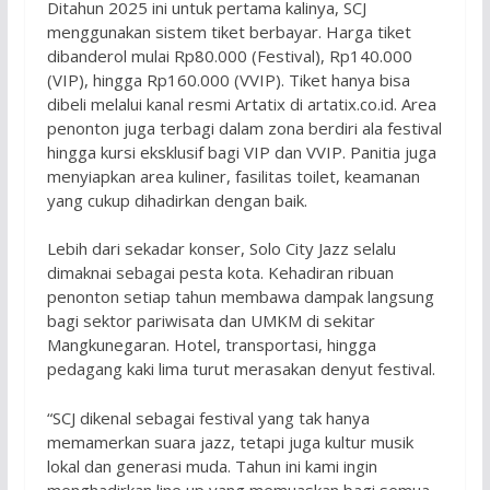
Ditahun 2025 ini untuk pertama kalinya, SCJ
menggunakan sistem tiket berbayar. Harga tiket
dibanderol mulai Rp80.000 (Festival), Rp140.000
(VIP), hingga Rp160.000 (VVIP). Tiket hanya bisa
dibeli melalui kanal resmi Artatix di artatix.co.id. Area
penonton juga terbagi dalam zona berdiri ala festival
hingga kursi eksklusif bagi VIP dan VVIP. Panitia juga
menyiapkan area kuliner, fasilitas toilet, keamanan
yang cukup dihadirkan dengan baik.
Lebih dari sekadar konser, Solo City Jazz selalu
dimaknai sebagai pesta kota. Kehadiran ribuan
penonton setiap tahun membawa dampak langsung
bagi sektor pariwisata dan UMKM di sekitar
Mangkunegaran. Hotel, transportasi, hingga
pedagang kaki lima turut merasakan denyut festival.
“SCJ dikenal sebagai festival yang tak hanya
memamerkan suara jazz, tetapi juga kultur musik
lokal dan generasi muda. Tahun ini kami ingin
menghadirkan line up yang memuaskan bagi semua