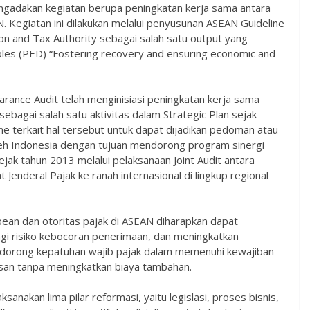
adakan kegiatan berupa peningkatan kerja sama antara
N. Kegiatan ini dilakukan melalui penyusunan ASEAN Guideline
n and Tax Authority sebagai salah satu output yang
bles (PED) “Fostering recovery and ensuring economic and
arance Audit telah menginisiasi peningkatan kerja sama
ebagai salah satu aktivitas dalam Strategic Plan sejak
e terkait hal tersebut untuk dapat dijadikan pedoman atau
n oleh Indonesia dengan tujuan mendorong program sinergi
ejak tahun 2013 melalui pelaksanaan Joint Audit antara
 Jenderal Pajak ke ranah internasional di lingkup regional
bean dan otoritas pajak di ASEAN diharapkan dapat
i risiko kebocoran penerimaan, dan meningkatkan
ndorong kepatuhan wajib pajak dalam memenuhi kewajiban
an tanpa meningkatkan biaya tambahan.
sanakan lima pilar reformasi, yaitu legislasi, proses bisnis,