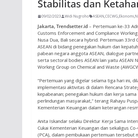
Stabilitas dan Ketah
09/02/2023
Widi Nugroho
ASEAN
,
CECWG
,
Ekonomi
,
N
Jakarta, Trendsetter.id
– Pertemuan ke-33 Adm
Customs Enforcement and Compliance Working 
Nusa Dua, Bali secara hybrid. Pertemuan 33rd
ASEAN di bidang penegakan hukum dan kepatuhan
pabean negara anggota ASEAN, dialogue partner
serta sectoral bodies ASEAN lain yaitu ASEAN
Working Group on Chemical and Waste (AWGCW
“Pertemuan yang digelar selama tiga hari ini,
implementasi aktivitas di dalam Rencana Strate
kepabeanan; penegakan hukum dan kerja sama ti
perlindungan masyarakat,” terang Rahayu Puspa
Kementerian Keuangan dalam keterangan resmi
Anita Iskandar selaku Direktur Kerja Sama Inte
Cukai Kementerian Keuangan dan sekaligus Co-C
(PCA), dalam pembukaan pertemuan tersebut 