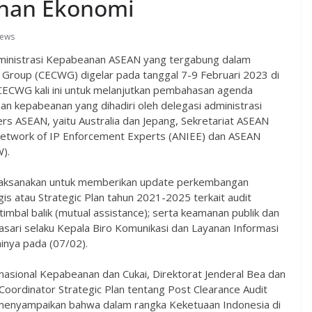
anan Ekonomi
ews
inistrasi Kepabeanan ASEAN yang tergabung dalam
Group (CECWG) digelar pada tanggal 7-9 Februari 2023 di
 CECWG kali ini untuk melanjutkan pembahasan agenda
 kepabeanan yang dihadiri oleh delegasi administrasi
s ASEAN, yaitu Australia dan Jepang, Sekretariat ASEAN
 Network of IP Enforcement Experts (ANIEE) dan ASEAN
).
 dilaksanakan untuk memberikan update perkembangan
gis atau Strategic Plan tahun 2021-2025 terkait audit
mbal balik (mutual assistance); serta keamanan publik dan
sari selaku Kepala Biro Komunikasi dan Layanan Informasi
nya pada (07/02).
rnasional Kepabeanan dan Cukai, Direktorat Jenderal Bea dan
oordinator Strategic Plan tentang Post Clearance Audit
menyampaikan bahwa dalam rangka Keketuaan Indonesia di