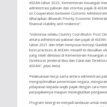
ASEAN tahun 2023, Kementerian Keuangan meng
administrasi pabean dan otoritas pajak di ASEA
on Cooperation between Customs Administratio
diharapkan dibawah Priority Economic Delivera
financial stability and resilience”.
“Indonesia selaku Country Coordinator Post Cle
antara administrasi pabean dan pajak di ASEAN s
tahun 2021 dan telah menyusun konsep Guidelin
best practices di ASEAN. Inisiatif ini diusulka
yang telah diinisiasi di Kementerian Keuangan s
Direktorat Jenderal Bea dan Cukai dan Direktorat
ASEAN”, jelas Anita.
Pelaksanaan kerja sama antara administrasi pa
mengoptimalkan penerimaan negara, mengurang
pelayanan kepada wajib pajak dengan cara me
perpajakannya maupun meningkatkan pengawas
Program sinergi ini menjadi landasan untuk melak