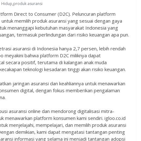
 Hidup
,
produk asuransi
atform Direct to Consumer (D2C). Peluncuran platform
 untuk memilih produk asuransi yang sesuai dengan gaya
untuk menanggapi kebutuhan masyarakat Indonesia yang
ngan, termasuk perlindungan dari risiko keuangan apa pun.
rasi asuransi di Indonesia hanya 2,7 persen, lebih rendah
oo meyakini bahwa platform D2C miliknya dapat
ital secara positif, terutama di kalangan anak muda
ecakapan teknologi kesadaran tinggi akan risiko keuangan.
tkan jaringan asuransi dan keahliannya untuk menawarkan
 konsumen digital, dengan fokus memberikan pengalaman
na.
usi asuransi online dan mendorong digitalisasi mitra-
uk menawarkan platform konsumen kami sendiri. igloo.co.id
uk menjelajahi, mempelajari, dan memilih produk asuransi
Dengan demikian, kami dapat mengatasi tantangan penting
sparansi informasi yang selama ini menjadi tantangan adopsi