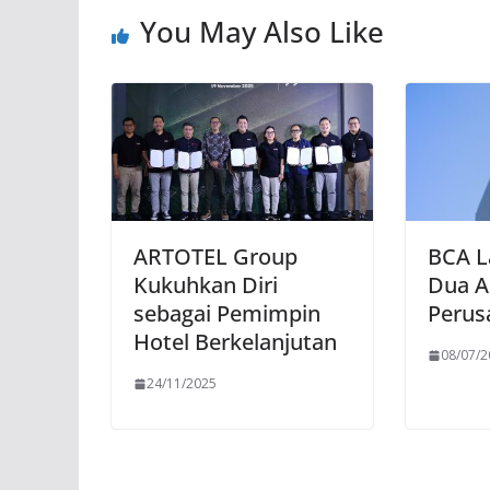
You May Also Like
ARTOTEL Group
BCA L
Kukuhkan Diri
Dua A
sebagai Pemimpin
Perus
Hotel Berkelanjutan
08/07/
24/11/2025