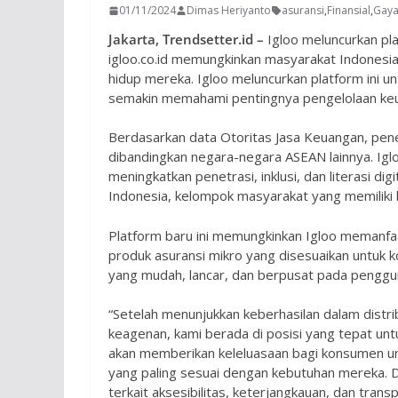
01/11/2024
Dimas Heriyanto
asuransi
,
Finansial
,
Gaya
Jakarta, Trendsetter.id –
Igloo meluncurkan pl
igloo.co.id memungkinkan masyarakat Indonesia
hidup mereka. Igloo meluncurkan platform ini 
semakin memahami pentingnya pengelolaan keua
Berdasarkan data Otoritas Jasa Keuangan, penet
dibandingkan negara-negara ASEAN lainnya. Igl
meningkatkan penetrasi, inklusi, dan literasi dig
Indonesia, kelompok masyarakat yang memiliki k
Platform baru ini memungkinkan Igloo memanfaa
produk asuransi mikro yang disesuaikan untuk
yang mudah, lancar, dan berpusat pada penggu
“Setelah menunjukkan keberhasilan dalam distrib
keagenan, kami berada di posisi yang tepat unt
akan memberikan keleluasaan bagi konsumen unt
yang paling sesuai dengan kebutuhan mereka. 
terkait aksesibilitas, keterjangkauan, dan tran