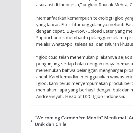
asuransi di Indonesia,” ungkap Raunak Mehta, 
Memanfaatkan kemampuan teknologi Igloo yang
yang lancar. Fitur-fitur unggulannya meliputi 
dengan cepat, Buy-Now-Upload Later yang me
Support untuk membantu pelanggan selama pros
melalui WhatsApp, telesales, dan saluran khusus 
“igloo.co.id telah menemukan pijakannya sejak s
pengunjung setiap bulan dengan upaya pemasara
menemukan bahwa pelanggan menghargai prose
andal. Kami kemudian menggunakan wawasan ini
Igloo, kami terus menyempurnakan produk ber
memahami apa yang berhasil dengan baik dan me
Andreansyah, Head of D2C Igloo Indonesia.
“Welcoming Carménère Month” Menikmati A
Unik dari Chile