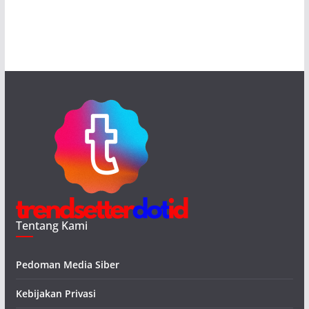
Tentang Kami
Pedoman Media Siber
Kebijakan Privasi