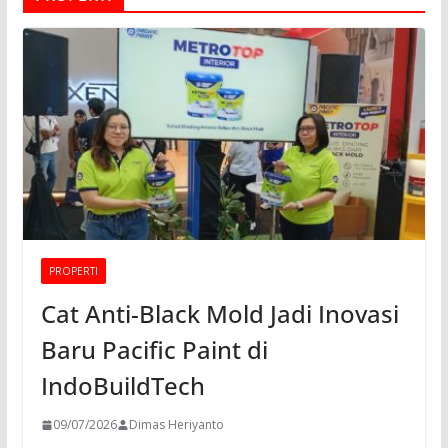
PROPERTI
Cat Anti-Black Mold Jadi Inovasi
Baru Pacific Paint di
IndoBuildTech
09/07/2026
Dimas Heriyanto