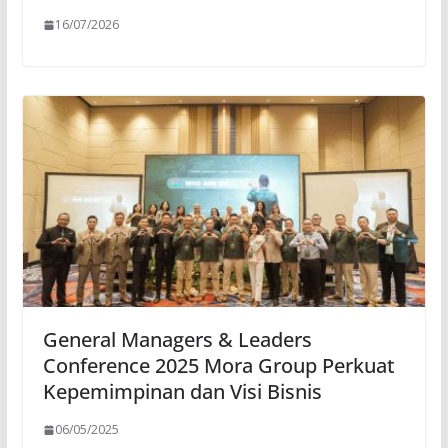
16/07/2026
General Managers & Leaders
Conference 2025 Mora Group Perkuat
Kepemimpinan dan Visi Bisnis
06/05/2025