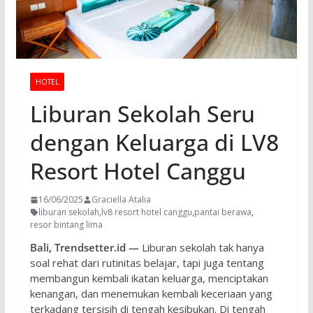
HOTEL
Liburan Sekolah Seru
dengan Keluarga di LV8
Resort Hotel Canggu
16/06/2025
Graciella Atalia
liburan sekolah
,
lv8 resort hotel canggu
,
pantai berawa
,
resor bintang lima
Bali, Trendsetter.id —
Liburan sekolah tak hanya
soal rehat dari rutinitas belajar, tapi juga tentang
membangun kembali ikatan keluarga, menciptakan
kenangan, dan menemukan kembali keceriaan yang
terkadang tersisih di tengah kesibukan. Di tengah