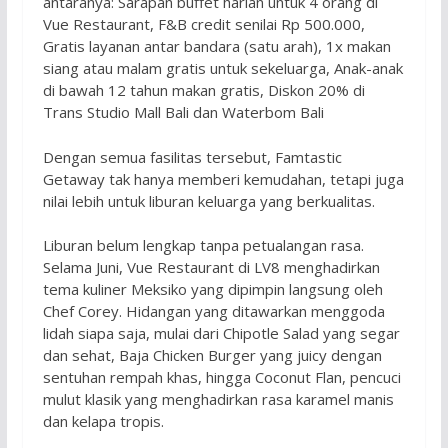
antaranya: Sarapan buffet harian untuk 4 orang di
Vue Restaurant, F&B credit senilai Rp 500.000,
Gratis layanan antar bandara (satu arah), 1x makan
siang atau malam gratis untuk sekeluarga, Anak-anak
di bawah 12 tahun makan gratis, Diskon 20% di
Trans Studio Mall Bali dan Waterbom Bali
Dengan semua fasilitas tersebut, Famtastic
Getaway tak hanya memberi kemudahan, tetapi juga
nilai lebih untuk liburan keluarga yang berkualitas.
Liburan belum lengkap tanpa petualangan rasa.
Selama Juni, Vue Restaurant di LV8 menghadirkan
tema kuliner Meksiko yang dipimpin langsung oleh
Chef Corey. Hidangan yang ditawarkan menggoda
lidah siapa saja, mulai dari Chipotle Salad yang segar
dan sehat, Baja Chicken Burger yang juicy dengan
sentuhan rempah khas, hingga Coconut Flan, pencuci
mulut klasik yang menghadirkan rasa karamel manis
dan kelapa tropis.