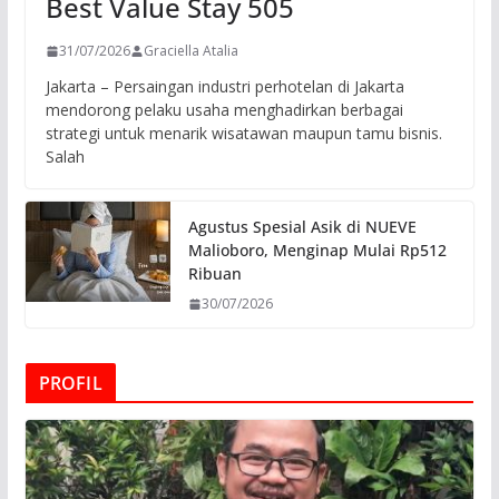
Best Value Stay 505
31/07/2026
Graciella Atalia
Jakarta – Persaingan industri perhotelan di Jakarta
mendorong pelaku usaha menghadirkan berbagai
strategi untuk menarik wisatawan maupun tamu bisnis.
Salah
Agustus Spesial Asik di NUEVE
Malioboro, Menginap Mulai Rp512
Ribuan
30/07/2026
PROFIL