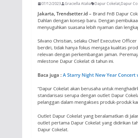
07/12/2023
Graciella Atalia
Dapur Cokelat
,
Dapur Co
Jakarta, Trendsetter.id –
Brand FnB Dapur Coke
Dahlan dengan konsep baru. Dengan pembukaan 
menyuguhkan suasana lebih nyaman dan lengkap 
Silvano Christian, selaku Chief Executive Offi
berdiri, tidak hanya fokus menjaga kualitas pro
relevan dengan perkembangan jaman. Peremajaa
milestone Dapur Cokelat di tahun ini.
Baca juga :
A Starry Night New Year Concert w
“Dapur Cokelat akan berusaha untuk menghadirka
standarisasi serupa dengan outlet Dapur Coke
pelanggan dalam mengakses produk-produk kami.”
Outlet Dapur Cokelat yang beralamatkan di Jala
outlet pertama Dapur Cokelat yang didirikan ta
Dapur Cokelat.