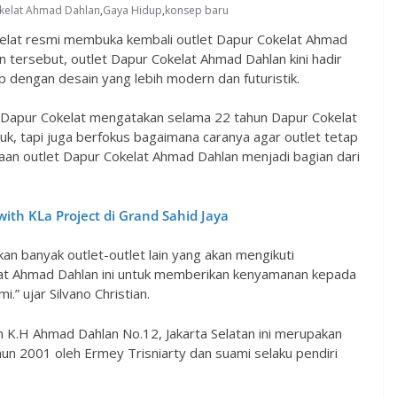
kelat Ahmad Dahlan
,
Gaya Hidup
,
konsep baru
lat resmi membuka kembali outlet Dapur Cokelat Ahmad
tersebut, outlet Dapur Cokelat Ahmad Dahlan kini hadir
dengan desain yang lebih modern dan futuristik.
cer Dapur Cokelat mengatakan selama 22 tahun Dapur Cokelat
duk, tapi juga berfokus bagaimana caranya agar outlet tetap
n outlet Dapur Cokelat Ahmad Dahlan menjadi bagian dari
ith KLa Project di Grand Sahid Jaya
n banyak outlet-outlet lain yang akan mengikuti
lat Ahmad Dahlan ini untuk memberikan kenyamanan kepada
 ujar Silvano Christian.
n K.H Ahmad Dahlan No.12, Jakarta Selatan ini merupakan
hun 2001 oleh Ermey Trisniarty dan suami selaku pendiri