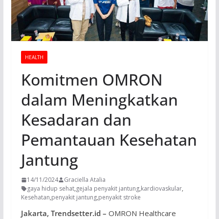
HEALTH
Komitmen OMRON
dalam Meningkatkan
Kesadaran dan
Pemantauan Kesehatan
Jantung
14/11/2024
Graciella Atalia
gaya hidup sehat
,
gejala penyakit jantung
,
kardiovaskular
,
Kesehatan
,
penyakit jantung
,
penyakit stroke
Jakarta, Trendsetter.id –
OMRON Healthcare