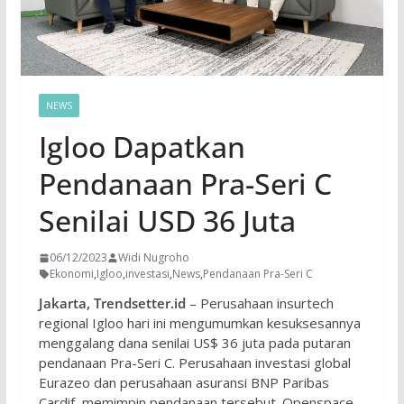
NEWS
Igloo Dapatkan
Pendanaan Pra-Seri C
Senilai USD 36 Juta
06/12/2023
Widi Nugroho
Ekonomi
,
Igloo
,
investasi
,
News
,
Pendanaan Pra-Seri C
Jakarta, Trendsetter.id
– Perusahaan insurtech
regional Igloo hari ini mengumumkan kesuksesannya
menggalang dana senilai US$ 36 juta pada putaran
pendanaan Pra-Seri C. Perusahaan investasi global
Eurazeo dan perusahaan asuransi BNP Paribas
Cardif, memimpin pendanaan tersebut. Openspace