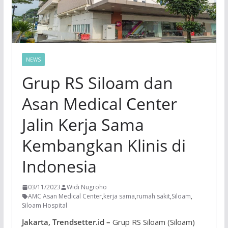
NEWS
Grup RS Siloam dan
Asan Medical Center
Jalin Kerja Sama
Kembangkan Klinis di
Indonesia
03/11/2023
Widi Nugroho
AMC Asan Medical Center
,
kerja sama
,
rumah sakit
,
Siloam
,
Siloam Hospital
Jakarta, Trendsetter.id –
Grup RS Siloam (Siloam)