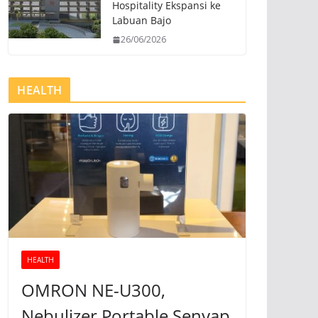
Hospitality Ekspansi ke
Labuan Bajo
26/06/2026
HEALTH
HEALTH
OMRON NE-U300,
Nebulizer Portable Senyap