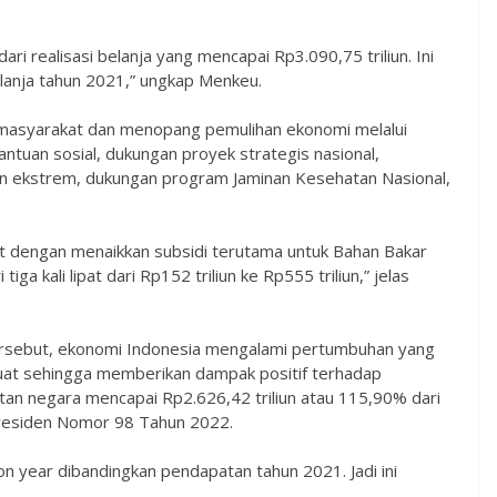
ri realisasi belanja yang mencapai Rp3.090,75 triliun. Ini
lanja tahun 2021,” ungkap Menkeu.
i masyarakat dan menopang pemulihan ekonomi melalui
ntuan sosial, dukungan proyek strategis nasional,
n ekstrem, dukungan program Jaminan Kesehatan Nasional,
at dengan menaikkan subsidi terutama untuk Bahan Bakar
ga kali lipat dari Rp152 triliun ke Rp555 triliun,” jelas
ersebut, ekonomi Indonesia mengalami pertumbuhan yang
 kuat sehingga memberikan dampak positif terhadap
an negara mencapai Rp2.626,42 triliun atau 115,90% dari
residen Nomor 98 Tahun 2022.
n year dibandingkan pendapatan tahun 2021. Jadi ini