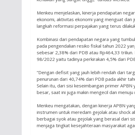
Menkeu menjelaskan, kinerja pendapatan negara 
ekonomi, aktivitas ekonomi yang menguat dan ju
langkah reformasi perpajakan yang terus dilaku
Kombinasi dari pendapatan negara yang tumbuh
pada pengendalian resiko fiskal tahun 2022 yan
sebesar 2,38% dari PDB atau Rp464,33 triliun. Re
98/2022 yaitu tadinya perkirakan 4,5% dari PDB
“Dengan defisit yang jauh lebih rendah dari ta
penurunan dari 40,74% dari PDB pada akhir ta
Selain itu, dari sisi keseimbangan primer APB
besar, saat ini juga makin mengecil dan menuju n
Menkeu mengatakan, dengan kinerja APBN yan
instrumen untuk meredam gejolak atau shock a
berbagai syok atau gejolak yang berasal dari 
menjaga tingkat kesejahteraan masyarakat agar 