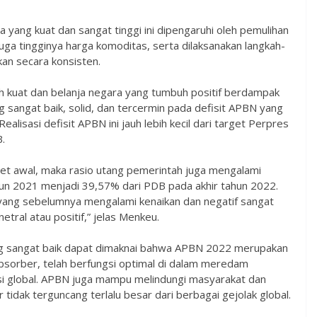
yang kuat dan sangat tinggi ini dipengaruhi oleh pemulihan
ga tingginya harga komoditas, serta dilaksanakan langkah-
kan secara konsisten.
 kuat dan belanja negara yang tumbuh positif berdampak
g sangat baik, solid, dan tercermin pada defisit APBN yang
alisasi defisit APBN ini jauh lebih kecil dari target Perpres
.
rget awal, maka rasio utang pemerintah juga mengalami
hun 2021 menjadi 39,57% dari PDB pada akhir tahun 2022.
N yang sebelumnya mengalami kenaikan dan negatif sangat
etral atau positif,” jelas Menkeu.
g sangat baik dapat dimaknai bahwa APBN 2022 merupakan
bsorber, telah berfungsi optimal di dalam meredam
sisi global. APBN juga mampu melindungi masyarakat dan
tidak terguncang terlalu besar dari berbagai gejolak global.