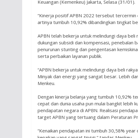
Keuangan (Kemenkeu) Jakarta, Selasa (31/01).
“Kinerja positif APBN 2022 tersebut tercermin da
artinya tumbuh 10,92% dibandingkan tingkat be
APBN telah bekerja untuk melindungi daya bel
dukungan subsidi dan kompensasi, penebalan ba
penurunan stunting dan pengentasan kemiskina
serta perbaikan layanan publik.
“APBN bekerja untuk melindungi daya beli raky
Minyak dan energi yang sangat besar. Lebih dari ti
Menkeu.
Dengan kinerja belanja yang tumbuh 10,92% t
cepat dan dunia usaha pun mulai bangkit lebih
pendapatan negara di APBN. Realisasi pendapat
target APBN yang tertuang dalam Peraturan P
“Kenaikan pendapatan ini tumbuh 30,58% year o
kenaikan yang sangat tinggi,” tandas Menkeu.