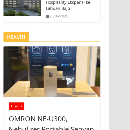
Hospitality Ekspansi ke
Labuan Bajo
26/06/2026
HEALTH
HEALTH
OMRON NE-U300,
Nebulizer Portable Senyap