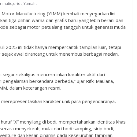
r matic
,
x ride
,
Yamaha
Motor Manufacturing (YIMM) kembali menyegarkan lini
n tiga pilihan warna dan grafis baru yang lebih berani dan
-Ride sebagai motor petualang tangguh untuk generasi muda
li 2025 ini tidak hanya mempercantik tampilan luar, tetapi
 sejak awal dirancang untuk menembus berbagai medan,
 segar sekaligus mencerminkan karakter aktif dari
 pengalaman berkendara berbeda,” ujar Rifki Maulana,
MM, dalam keterangan resmi.
 merepresentasikan karakter unik para pengendaranya,
 huruf “X” menyilang di bodi, mempertahankan identitas khas
ecara menyeluruh, mulai dari bodi samping, sirip bodi,
venture dan kesan dinamis pada keseluruhan tampilan.