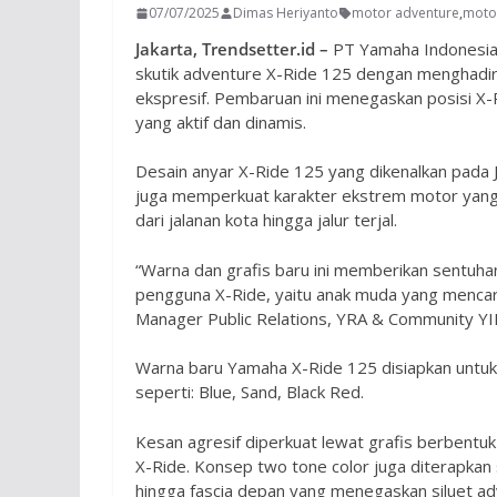
07/07/2025
Dimas Heriyanto
motor adventure
,
moto
Jakarta, Trendsetter.id –
PT Yamaha Indonesia 
skutik adventure X-Ride 125 dengan menghadirka
ekspresif. Pembaruan ini menegaskan posisi X
yang aktif dan dinamis.
Desain anyar X-Ride 125 yang dikenalkan pada Ju
juga memperkuat karakter ekstrem motor yang
dari jalanan kota hingga jalur terjal.
“Warna dan grafis baru ini memberikan sentuhan
pengguna X-Ride, yaitu anak muda yang mencari
Manager Public Relations, YRA & Community YI
Warna baru Yamaha X-Ride 125 disiapkan untuk
seperti: Blue, Sand, Black Red.
Kesan agresif diperkuat lewat grafis berbentuk
X-Ride. Konsep two tone color juga diterapkan s
hingga fascia depan yang menegaskan siluet ad