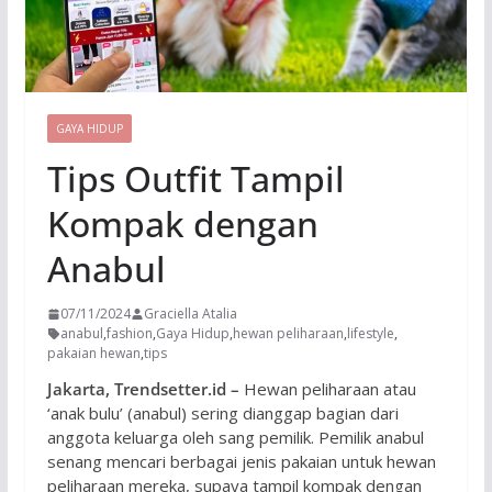
GAYA HIDUP
Tips Outfit Tampil
Kompak dengan
Anabul
07/11/2024
Graciella Atalia
anabul
,
fashion
,
Gaya Hidup
,
hewan peliharaan
,
lifestyle
,
pakaian hewan
,
tips
Jakarta, Trendsetter.id –
Hewan peliharaan atau
‘anak bulu’ (anabul) sering dianggap bagian dari
anggota keluarga oleh sang pemilik. Pemilik anabul
senang mencari berbagai jenis pakaian untuk hewan
peliharaan mereka, supaya tampil kompak dengan