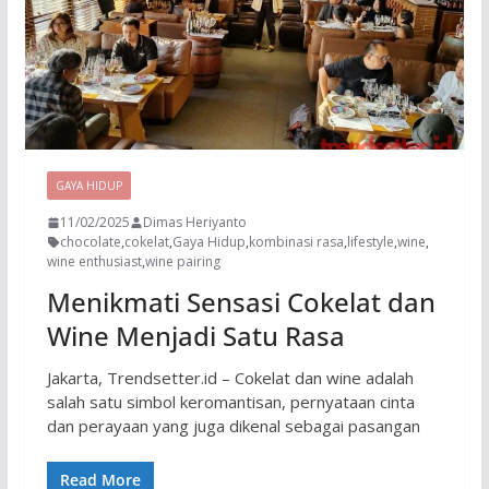
GAYA HIDUP
11/02/2025
Dimas Heriyanto
chocolate
,
cokelat
,
Gaya Hidup
,
kombinasi rasa
,
lifestyle
,
wine
,
wine enthusiast
,
wine pairing
Menikmati Sensasi Cokelat dan
Wine Menjadi Satu Rasa
Jakarta, Trendsetter.id – Cokelat dan wine adalah
salah satu simbol keromantisan, pernyataan cinta
dan perayaan yang juga dikenal sebagai pasangan
Read More