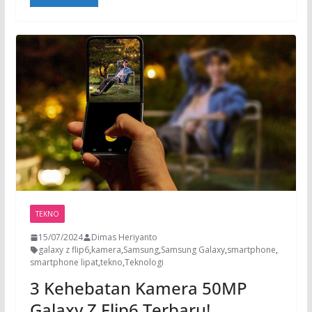
TEKNO
15/07/2024
Dimas Heriyanto
galaxy z flip6
,
kamera
,
Samsung
,
Samsung Galaxy
,
smartphone
,
smartphone lipat
,
tekno
,
Teknologi
3 Kehebatan Kamera 50MP
Galaxy Z Flip6 Terbaru!