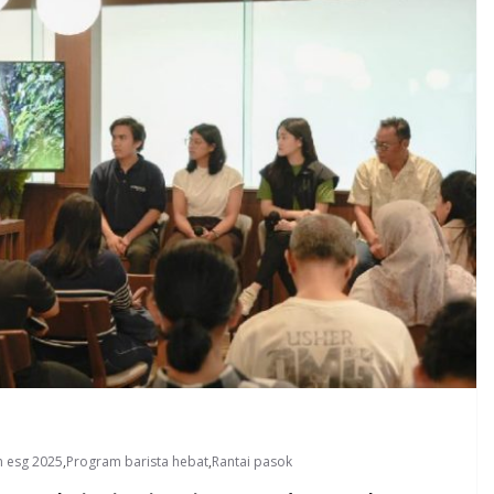
 esg 2025
,
Program barista hebat
,
Rantai pasok