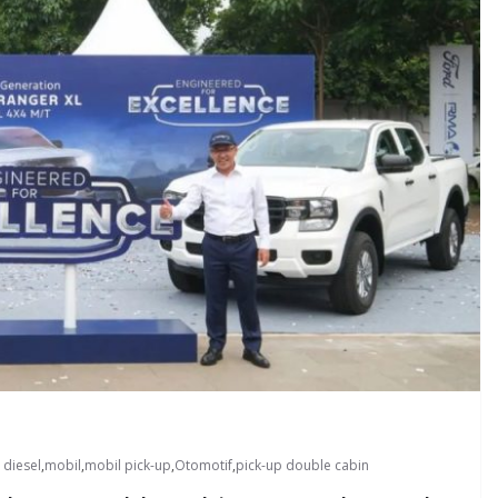
 diesel
,
mobil
,
mobil pick-up
,
Otomotif
,
pick-up double cabin