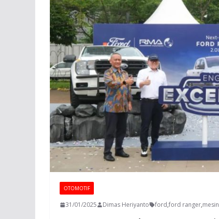
OTOMOTIF
31/01/2025
Dimas Heriyanto
ford
,
ford ranger
,
mesin