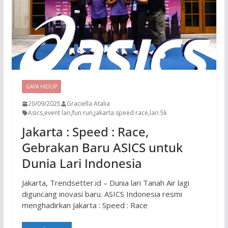
GAYA HIDUP
20/09/2025
Graciella Atalia
Asics
,
event lari
,
fun run
,
jakarta speed race
,
lari 5k
Jakarta : Speed : Race,
Gebrakan Baru ASICS untuk
Dunia Lari Indonesia
Jakarta, Trendsetter.id – Dunia lari Tanah Air lagi
diguncang inovasi baru. ASICS Indonesia resmi
menghadirkan Jakarta : Speed : Race