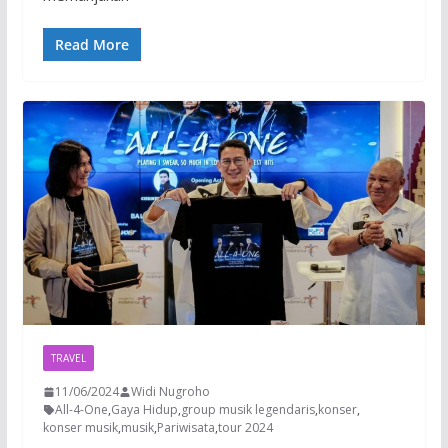
Read More
TRAVEL
11/06/2024
Widi Nugroho
All-4-One
,
Gaya Hidup
,
group musik legendaris
,
konser
,
konser musik
,
musik
,
Pariwisata
,
tour 2024