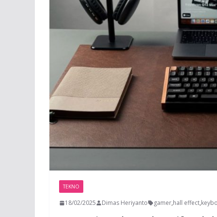
TEKNO
18/02/2025
Dimas Heriyanto
gamer
,
hall effect
,
keyb