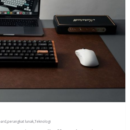
oard
,
perangkat lunak
,
Teknologi