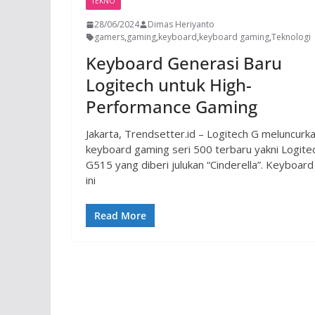
TEKNO
28/06/2024
Dimas Heriyanto
gamers
,
gaming
,
keyboard
,
keyboard gaming
,
Teknologi
Keyboard Generasi Baru
Logitech untuk High-
Performance Gaming
Jakarta, Trendsetter.id – Logitech G meluncurk
keyboard gaming seri 500 terbaru yakni Logite
G515 yang diberi julukan “Cinderella”. Keyboard
ini
Read More