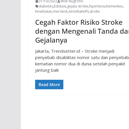
31/10/2023
Widi Nugroho
diabetes
,
Edukasi
,
gejala stroke
,
hipertensi
,
Kemenkes
,
Kesehatan
,
merokok
,
SeGeRaKeRS
,
stroke
Cegah Faktor Risiko Stroke
dengan Mengenali Tanda da
Gejalanya
Jakarta, Trendsetter.id – Stroke menjadi
penyebab disabilitas nomor satu dan penyebab
kematian nomor dua di dunia setelah penyakit
jantung baik
Read More