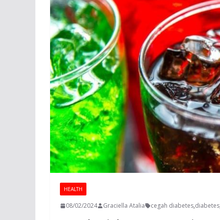
HEALTH
08/02/2024
Graciella Atalia
cegah diabetes
,
diabetes