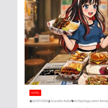
HOTEL
02/07/2026
Graciella Atalia
Archipelago
,
aston kemay