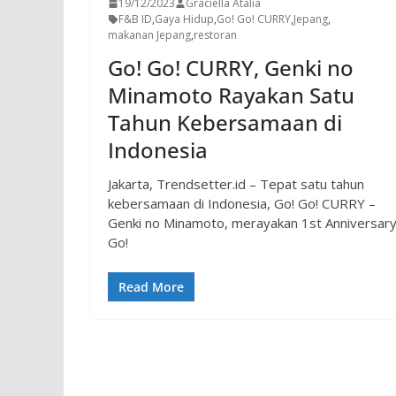
19/12/2023
Graciella Atalia
F&B ID
,
Gaya Hidup
,
Go! Go! CURRY
,
Jepang
,
makanan Jepang
,
restoran
Go! Go! CURRY, Genki no
Minamoto Rayakan Satu
Tahun Kebersamaan di
Indonesia
Jakarta, Trendsetter.id – Tepat satu tahun
kebersamaan di Indonesia, Go! Go! CURRY –
Genki no Minamoto, merayakan 1st Anniversar
Go!
Read More