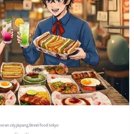
oran city
,
Jepang
,
Street food tokyo