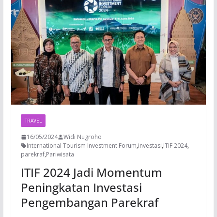
TRAVEL
16/05/2024
Widi Nugroho
International Tourism Investment Forum
,
investasi
,
ITIF 2024
,
parekraf
,
Pariwisata
ITIF 2024 Jadi Momentum
Peningkatan Investasi
Pengembangan Parekraf