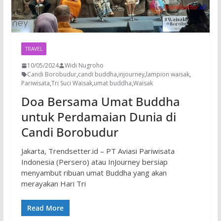
TRAVEL
10/05/2024
Widi Nugroho
Candi Borobudur
,
candi buddha
,
injourney
,
lampion waisak
,
Pariwisata
,
Tri Suci Waisak
,
umat buddha
,
Waisak
Doa Bersama Umat Buddha
untuk Perdamaian Dunia di
Candi Borobudur
Jakarta, Trendsetter.id – PT Aviasi Pariwisata
Indonesia (Persero) atau InJourney bersiap
menyambut ribuan umat Buddha yang akan
merayakan Hari Tri
Read More