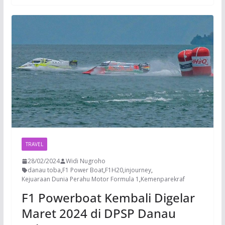
TRAVEL
28/02/2024
Widi Nugroho
danau toba
,
F1 Power Boat
,
F1H20
,
injourney
,
Kejuaraan Dunia Perahu Motor Formula 1
,
Kemenparekraf
F1 Powerboat Kembali Digelar
Maret 2024 di DPSP Danau