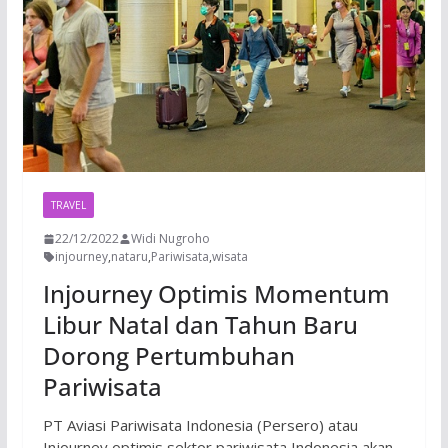
TRAVEL
22/12/2022
Widi Nugroho
injourney
,
nataru
,
Pariwisata
,
wisata
Injourney Optimis Momentum
Libur Natal dan Tahun Baru
Dorong Pertumbuhan
Pariwisata
PT Aviasi Pariwisata Indonesia (Persero) atau
Injourney optimis sektor pariwisata Indonesia akan