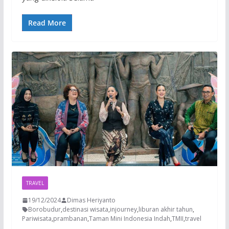
Read More
TRAVEL
19/12/2024
Dimas Heriyanto
Borobudur
,
destinasi wisata
,
injourney
,
liburan akhir tahun
,
Pariwisata
,
prambanan
,
Taman Mini Indonesia Indah
,
TMII
,
travel