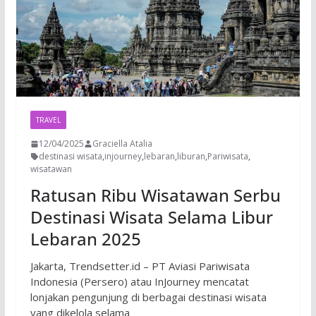
TRAVEL
12/04/2025
Graciella Atalia
destinasi wisata
,
injourney
,
lebaran
,
liburan
,
Pariwisata
,
wisatawan
Ratusan Ribu Wisatawan Serbu
Destinasi Wisata Selama Libur
Lebaran 2025
Jakarta, Trendsetter.id – PT Aviasi Pariwisata
Indonesia (Persero) atau InJourney mencatat
lonjakan pengunjung di berbagai destinasi wisata
yang dikelola selama