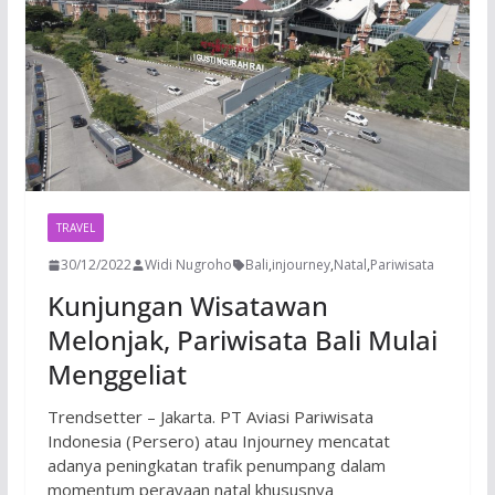
TRAVEL
30/12/2022
Widi Nugroho
Bali
,
injourney
,
Natal
,
Pariwisata
Kunjungan Wisatawan
Melonjak, Pariwisata Bali Mulai
Menggeliat
Trendsetter – Jakarta. PT Aviasi Pariwisata
Indonesia (Persero) atau Injourney mencatat
adanya peningkatan trafik penumpang dalam
momentum perayaan natal khususnya