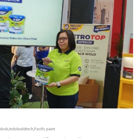
mbok
,
Indobuildtech
,
Pacific paint