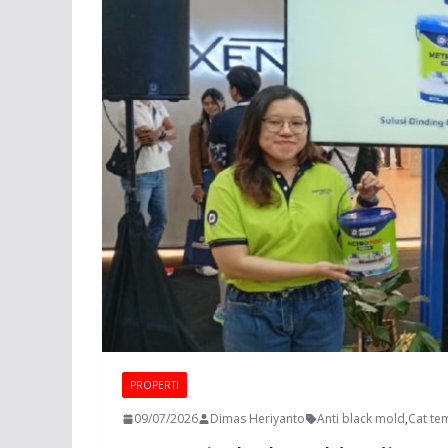
PROPERTI
09/07/2026
Dimas Heriyanto
Anti black mold
,
Cat te