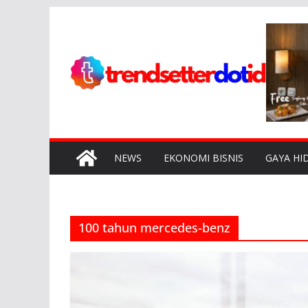
Skip
to
content
NEWS
EKONOMI BISNIS
GAYA HI
100 tahun mercedes-benz