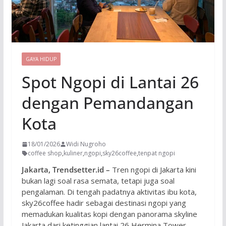
GAYA HIDUP
Spot Ngopi di Lantai 26
dengan Pemandangan
Kota
18/01/2026
Widi Nugroho
coffee shop
,
kuliner
,
ngopi
,
sky26coffee
,
tenpat ngopi
Jakarta, Trendsetter.id –
Tren ngopi di Jakarta kini
bukan lagi soal rasa semata, tetapi juga soal
pengalaman. Di tengah padatnya aktivitas ibu kota,
sky26coffee hadir sebagai destinasi ngopi yang
memadukan kualitas kopi dengan panorama skyline
Jakarta dari ketinggian lantai 26 Hermina Tower,