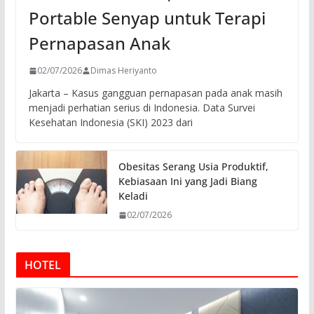
Portable Senyap untuk Terapi
Pernapasan Anak
02/07/2026
Dimas Heriyanto
Jakarta – Kasus gangguan pernapasan pada anak masih
menjadi perhatian serius di Indonesia. Data Survei
Kesehatan Indonesia (SKI) 2023 dari
Obesitas Serang Usia Produktif,
Kebiasaan Ini yang Jadi Biang
Keladi
02/07/2026
HOTEL