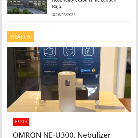
Bajo
26/06/2026
HEALTH
HEALTH
OMRON NE-U300, Nebulizer