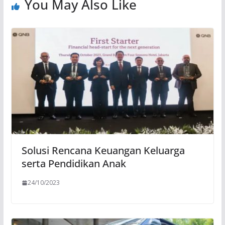
You May Also Like
Solusi Rencana Keuangan Keluarga
serta Pendidikan Anak
24/10/2023