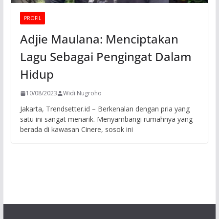
PROFIL
Adjie Maulana: Menciptakan
Lagu Sebagai Pengingat Dalam
Hidup
10/08/2023
Widi Nugroho
Jakarta, Trendsetter.id – Berkenalan dengan pria yang
satu ini sangat menarik. Menyambangi rumahnya yang
berada di kawasan Cinere, sosok ini