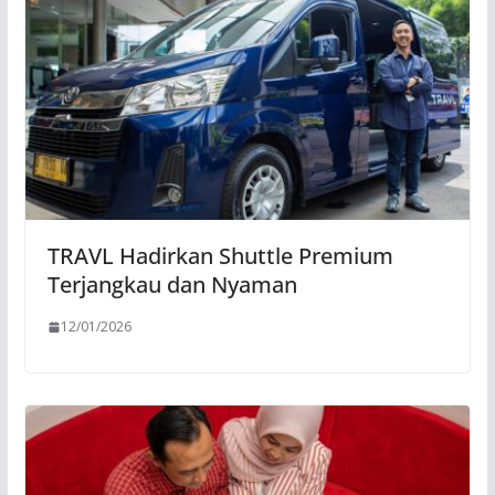
TRAVL Hadirkan Shuttle Premium
Terjangkau dan Nyaman
12/01/2026