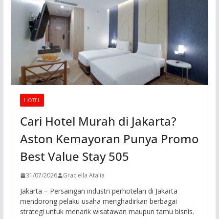
HOTEL
Cari Hotel Murah di Jakarta?
Aston Kemayoran Punya Promo
Best Value Stay 505
31/07/2026
Graciella Atalia
Jakarta – Persaingan industri perhotelan di Jakarta
mendorong pelaku usaha menghadirkan berbagai
strategi untuk menarik wisatawan maupun tamu bisnis.