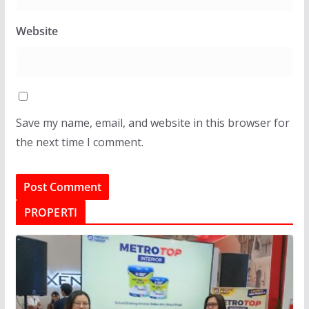
Website
Save my name, email, and website in this browser for
the next time I comment.
PROPERTI