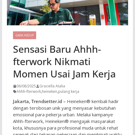
GAYA HIDUP
Sensasi Baru Ahhh-
fterwork Nikmati
Momen Usai Jam Kerja
06/08/2025
Graciella Atalia
Ahhh-fterwork
,
heineken
,
pulang kerja
Jakarta, Trendsetter.id –
Heineken® kembali hadir
dengan terobosan unik yang menyasar kebutuhan
emosional para pekerja urban. Melalui kampanye
Ahhh-fterwork, Heineken® mengajak masyarakat
kota, khususnya para profesional muda untuk rehat
sejenak dari tekanan pekerjaan dan menikmati waktu