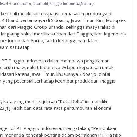
lex 4 Brand
,
motor
,
Otomotif
,
Piaggio Indonesia
,
Sidoarjo
 kembali melakukan ekspansi pemasaran produknya di
 Brand pertamanya di Sidoarjo, Jawa Timur. Kini, Motoplex
nan dari Piaggio Group Brands, sehingga masyarakat di
langsung solusi mobilitas urban dari Piaggio, ikon legendaris
performa dari Aprilia, serta ketangguhan dalam
lam satu atap.
n PT Piaggio Indonesia dalam membawa pengalaman
seluruh masyarakat Indonesia. Adapun keputusan untuk
dasari karena Jawa Timur, khususnya Sidoarjo, dinilai
ar yang potensial terhadap keempat produk dari Piaggio
kota yang memiliki julukan “Kota Delta” ini memiliki
1], lebih dari data rata-rata pertumbuhan ekonomi
ager of PT Piaggio Indonesia, mengatakan, “Pembukaan
ini menandai tonggak penting dalam perjalanan PT Piaggio