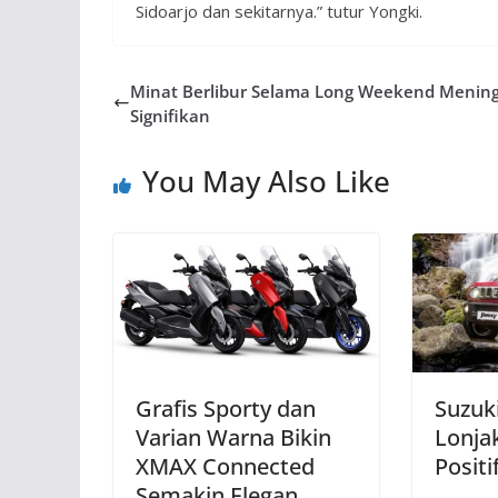
Sidoarjo dan sekitarnya.” tutur Yongki.
Minat Berlibur Selama Long Weekend Menin
Signifikan
You May Also Like
Grafis Sporty dan
Suzuk
Varian Warna Bikin
Lonja
XMAX Connected
Positi
Semakin Elegan