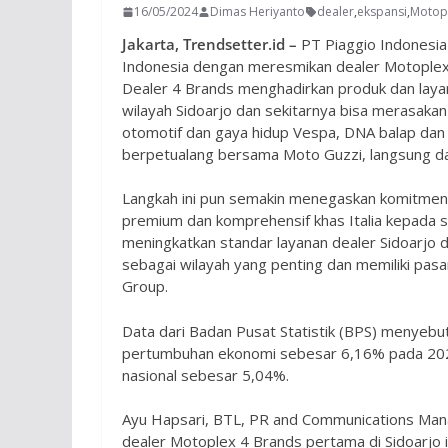
16/05/2024
Dimas Heriyanto
dealer
,
ekspansi
,
Motop
Jakarta, Trendsetter.id –
PT Piaggio Indonesia
Indonesia dengan meresmikan dealer Motoplex 4
Dealer 4 Brands menghadirkan produk dan laya
wilayah Sidoarjo dan sekitarnya bisa merasakan 
otomotif dan gaya hidup Vespa, DNA balap dan 
berpetualang bersama Moto Guzzi, langsung da
Langkah ini pun semakin menegaskan komitme
premium dan komprehensif khas Italia kepada 
meningkatkan standar layanan dealer Sidoarjo di
sebagai wilayah yang penting dan memiliki pas
Group.
Data dari Badan Pusat Statistik (BPS) menyebut, 
pertumbuhan ekonomi sebesar 6,16% pada 2023[
nasional sebesar 5,04%.
Ayu Hapsari, BTL, PR and Communications Man
dealer Motoplex 4 Brands pertama di Sidoarjo 