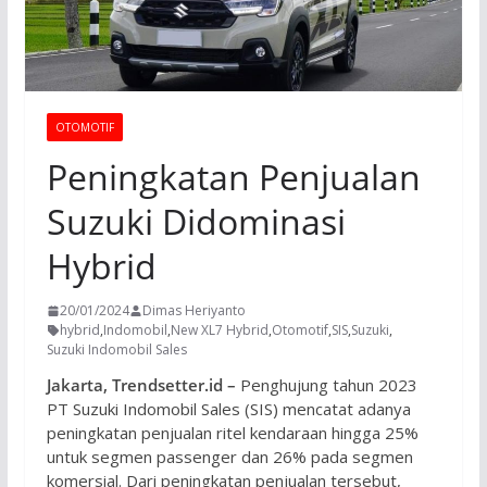
OTOMOTIF
Peningkatan Penjualan
Suzuki Didominasi
Hybrid
20/01/2024
Dimas Heriyanto
hybrid
,
Indomobil
,
New XL7 Hybrid
,
Otomotif
,
SIS
,
Suzuki
,
Suzuki Indomobil Sales
Jakarta, Trendsetter.id –
Penghujung tahun 2023
PT Suzuki Indomobil Sales (SIS) mencatat adanya
peningkatan penjualan ritel kendaraan hingga 25%
untuk segmen passenger dan 26% pada segmen
komersial. Dari peningkatan penjualan tersebut,