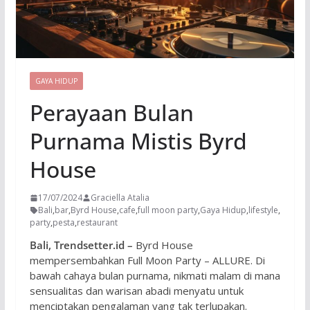
GAYA HIDUP
Perayaan Bulan
Purnama Mistis Byrd
House
17/07/2024
Graciella Atalia
Bali
,
bar
,
Byrd House
,
cafe
,
full moon party
,
Gaya Hidup
,
lifestyle
,
party
,
pesta
,
restaurant
Bali, Trendsetter.id –
Byrd House
mempersembahkan Full Moon Party – ALLURE. Di
bawah cahaya bulan purnama, nikmati malam di mana
sensualitas dan warisan abadi menyatu untuk
menciptakan pengalaman yang tak terlupakan.