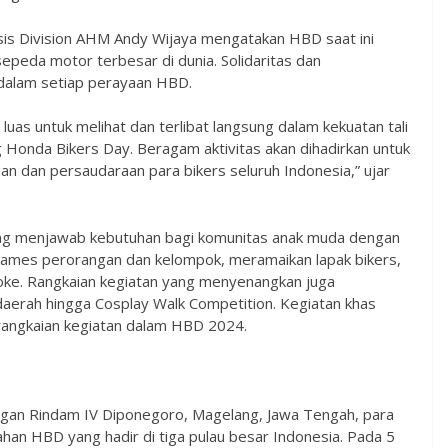
sis Division AHM Andy Wijaya mengatakan HBD saat ini
epeda motor terbesar di dunia. Solidaritas dan
 dalam setiap perayaan HBD.
as untuk melihat dan terlibat langsung dalam kekuatan tali
 Honda Bikers Day. Beragam aktivitas akan dihadirkan untuk
dan persaudaraan para bikers seluruh Indonesia,” ujar
ng menjawab kebutuhan bagi komunitas anak muda dengan
games perorangan dan kelompok, meramaikan lapak bikers,
aoke. Rangkaian kegiatan yang menyenangkan juga
erah hingga Cosplay Walk Competition. Kegiatan khas
 rangkaian kegiatan dalam HBD 2024.
ngan Rindam IV Diponegoro, Magelang, Jawa Tengah, para
han HBD yang hadir di tiga pulau besar Indonesia. Pada 5