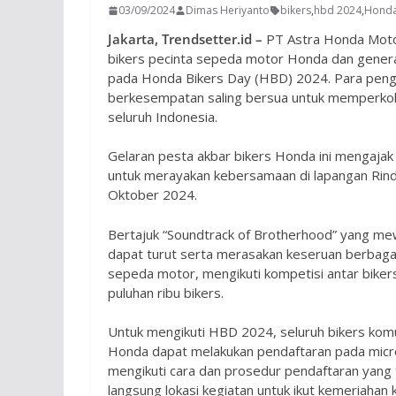
03/09/2024
Dimas Heriyanto
bikers
,
hbd 2024
,
Hond
Jakarta, Trendsetter.id –
PT Astra Honda Moto
bikers pecinta sepeda motor Honda dan generas
pada Honda Bikers Day (HBD) 2024. Para pen
berkesempatan saling bersua untuk memperkoko
seluruh Indonesia.
Gelaran pesta akbar bikers Honda ini mengajak
untuk merayakan kebersamaan di lapangan Rin
Oktober 2024.
Bertajuk “Soundtrack of Brotherhood” yang mewa
dapat turut serta merasakan keseruan berbag
sepeda motor, mengikuti kompetisi antar biker
puluhan ribu bikers.
Untuk mengikuti HBD 2024, seluruh bikers kom
Honda dapat melakukan pendaftaran pada micro
mengikuti cara dan prosedur pendaftaran yang 
langsung lokasi kegiatan untuk ikut kemeriahan 