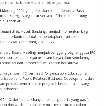
ber
,
industri fashion
,
News
,
online marketing
,
Orderfaz
d Meeting 2024 yang diadakan oleh Indonesian Fashion
tra strategis yang turut serta aktif dalam mendukung
 di Tanah Air.
1 Januari di éL Hotel, Bandung, menjadi momentum bagi
i juga berkontribusi dalam menetapkan arah serta
ke tingkat global yang lebih tinggi.
, January Board Meeting menjadi panggung bagi anggota IFC
evaluasi serta meninjau program kerja tahun sebelumnya,
ambisius dan kompetitif untuk tahun berikutnya.
ur organisasi IFC, termasuk Organization, Education &
unication and Public Relation, Business Development, dan
lam proses pemikiran dan pengambilan keputusan yang
n Indonesia.
024, Orderfaz tidak hanya menjadi peserta yang pasif,
iskusi dan workshop capacity building, terutama dalam