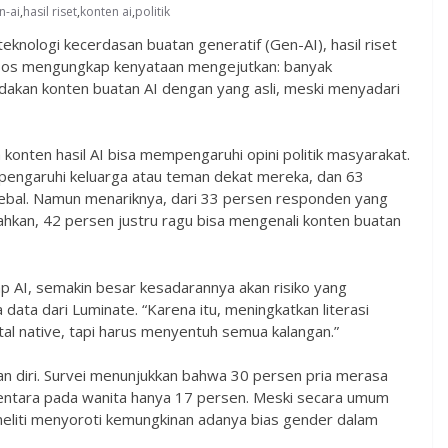
n-ai
,
hasil riset
,
konten ai
,
politik
knologi kecerdasan buatan generatif (Gen-AI), hasil riset
psos mengungkap kenyataan mengejutkan: banyak
akan konten buatan AI dengan yang asli, meski menyadari
nten hasil AI bisa mempengaruhi opini politik masyarakat.
pengaruhi keluarga atau teman dekat mereka, dan 63
kebal. Namun menariknya, dari 33 persen responden yang
ahkan, 42 persen justru ragu bisa mengenali konten buatan
 AI, semakin besar kesadarannya akan risiko yang
ola data dari Luminate. “Karena itu, meningkatkan literasi
tal native, tapi harus menyentuh semua kalangan.”
n diri. Survei menunjukkan bahwa 30 persen pria merasa
entara pada wanita hanya 17 persen. Meski secara umum
eneliti menyoroti kemungkinan adanya bias gender dalam