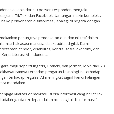
ndonesia, lebih dari 90 persen responden mengaku
stagram, TikTok, dan Facebook, tantangan makin kompleks.
risiko penyebaran disinformasi, apalagi di negara dengan
nekankan pentingnya pendekatan etis dan inklusif dalam
ai-nilai hak asasi manusia dan keadilan digital. Kami
araan gender, disabilitas, kondisi sosial ekonomi, dan
 Kerja Literasi AI Indonesia.
egara maju seperti Inggris, Prancis, dan Jerman, lebih dari 70
khawatirannya terhadap pengaruh teknologi ini terhadap
ungan terhadap regulasi AI meningkat signifikan di kalangan
cara mendalam.
njaga kualitas demokrasi. Di era informasi yang bergerak
i AI adalah garda terdepan dalam menangkal disinformasi,”