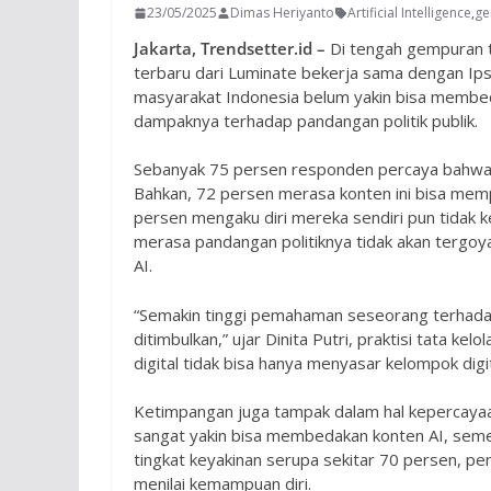
23/05/2025
Dimas Heriyanto
Artificial Intelligence
,
ge
Jakarta, Trendsetter.id –
Di tengah gempuran te
terbaru dari Luminate bekerja sama dengan I
masyarakat Indonesia belum yakin bisa membed
dampaknya terhadap pandangan politik publik.
Sebanyak 75 persen responden percaya bahwa ko
Bahkan, 72 persen merasa konten ini bisa mem
persen mengaku diri mereka sendiri pun tidak 
merasa pandangan politiknya tidak akan tergoy
AI.
“Semakin tinggi pemahaman seseorang terhadap
ditimbulkan,” ujar Dinita Putri, praktisi tata kel
digital tidak bisa hanya menyasar kelompok digi
Ketimpangan juga tampak dalam hal kepercayaa
sangat yakin bisa membedakan konten AI, sem
tingkat keyakinan serupa sekitar 70 persen, p
menilai kemampuan diri.