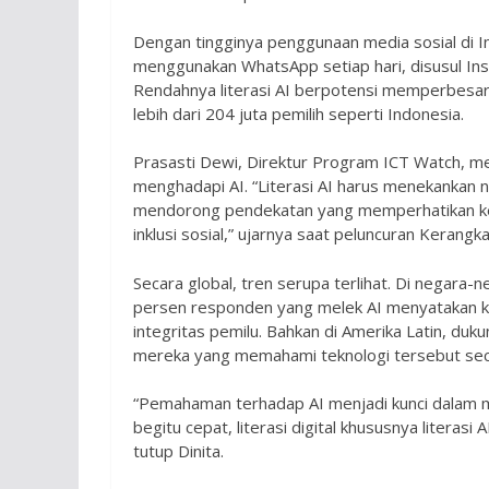
Dengan tingginya penggunaan media sosial di I
menggunakan WhatsApp setiap hari, disusul In
Rendahnya literasi AI berpotensi memperbesar 
lebih dari 204 juta pemilih seperti Indonesia.
Prasasti Dewi, Direktur Program ICT Watch, me
menghadapi AI. “Literasi AI harus menekankan nil
mendorong pendekatan yang memperhatikan keset
inklusi sosial,” ujarnya saat peluncuran Kerangka
Secara global, tren serupa terlihat. Di negara-n
persen responden yang melek AI menyatakan ke
integritas pemilu. Bahkan di Amerika Latin, duk
mereka yang memahami teknologi tersebut se
“Pemahaman terhadap AI menjadi kunci dalam me
begitu cepat, literasi digital khususnya literas
tutup Dinita.