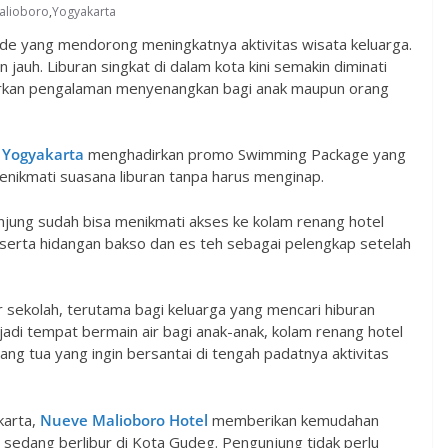
alioboro
,
Yogyakarta
iode yang mendorong meningkatnya aktivitas wisata keluarga.
jauh. Liburan singkat di dalam kota kini semakin diminati
warkan pengalaman menyenangkan bagi anak maupun orang
 Yogyakarta
menghadirkan promo Swimming Package yang
nikmati suasana liburan tanpa harus menginap.
jung sudah bisa menikmati akses ke kolam renang hotel
 serta hidangan bakso dan es teh sebagai pelengkap setelah
bur sekolah, terutama bagi keluarga yang mencari hiburan
adi tempat bermain air bagi anak-anak, kolam renang hotel
g tua yang ingin bersantai di tengah padatnya aktivitas
karta,
Nueve Malioboro Hotel
memberikan kemudahan
sedang berlibur di Kota Gudeg. Pengunjung tidak perlu