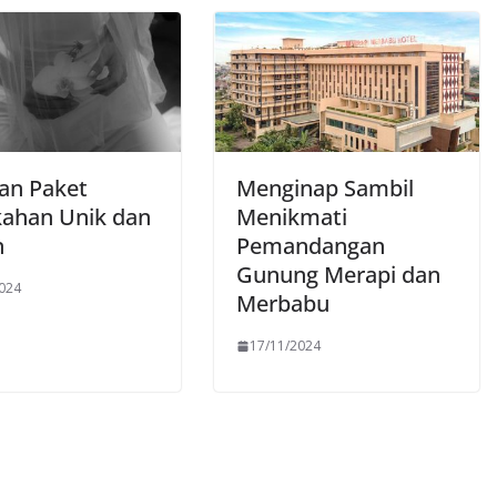
han Paket
Menginap Sambil
kahan Unik dan
Menikmati
n
Pemandangan
Gunung Merapi dan
2024
Merbabu
17/11/2024