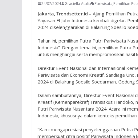
24/07/2024
Graciella Atalia
Pariwisata
,
Pemilihan Putr
Jakarta, Trendsetter.id –
Ajang Pemilihan Putr
Yayasan El John Indonesia kembali digelar. Pem
2024 diselenggarakan di Balairung Soesilo So
Tahun ini, pemilihan Putra Putri Pariwisata N
Indonesia”. Dengan tema ini, pemilihan Putra 
untuk menghargai serta mempromosikan hasil ka
Direktur Event Nasional dan Internasional Kem
Pariwisata dan Ekonomi Kreatif, Sandiaga Uno,
2024 di Balairung Soesilo Soedarman, Gedung
Dalam sambuitannya, Direktur Event Nasional d
Kreatif (Kemenparekraf) Fransiskus Handoko, 
Putri Pariwisata Nusantara 2024. Acara ini memi
Indonesia, khususnya dalam konteks pemulihan
“Kami mengapresiasi penyelenggaraan Putra Pu
memperkuat citra positif Pariwisata Indonesia k