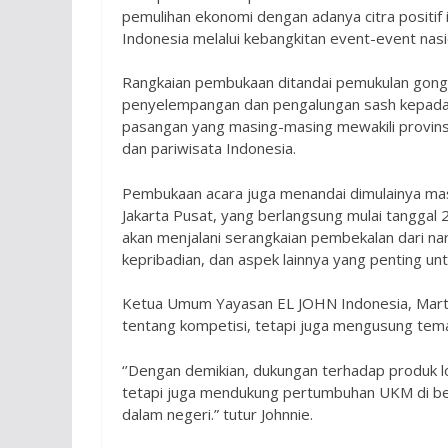
pemulihan ekonomi dengan adanya citra positif 
Indonesia melalui kebangkitan event-event nasio
Rangkaian pembukaan ditandai pemukulan gong 
penyelempangan dan pengalungan sash kepada pas
pasangan yang masing-masing mewakili provins
dan pariwisata Indonesia.
Pembukaan acara juga menandai dimulainya masa
Jakarta Pusat, yang berlangsung mulai tanggal 22
akan menjalani serangkaian pembekalan dari na
kepribadian, dan aspek lainnya yang penting un
Ketua Umum Yayasan EL JOHN Indonesia, Martinu
tentang kompetisi, tetapi juga mengusung tema
‘’Dengan demikian, dukungan terhadap produk l
tetapi juga mendukung pertumbuhan UKM di be
dalam negeri.” tutur Johnnie.