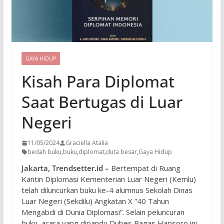
GAYA HIDUP
Kisah Para Diplomat
Saat Bertugas di Luar
Negeri
11/05/2024
Graciella Atalia
bedah buku
,
buku
,
diplomat
,
duta besar
,
Gaya Hidup
Jakarta, Trendsetter.id –
Bertempat di Ruang
Kantin Diplomasi Kementerian Luar Negeri (Kemlu)
telah diluncurkan buku ke-4 alumnus Sekolah Dinas
Luar Negeri (Sekdilu) Angkatan X ”40 Tahun
Mengabdi di Dunia Diplomasi”. Selain peluncuran
buku, acara yang dipandu Dubes Bagas Hapsoro ini,