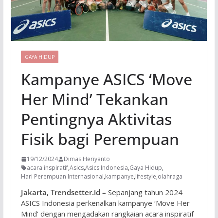
GAYA HIDUP
Kampanye ASICS ‘Move
Her Mind’ Tekankan
Pentingnya Aktivitas
Fisik bagi Perempuan
19/12/2024
Dimas Heriyanto
acara inspiratif
,
Asics
,
Asics Indonesia
,
Gaya Hidup
,
Hari Perempuan Internasional
,
kampanye
,
lifestyle
,
olahraga
Jakarta, Trendsetter.id –
Sepanjang tahun 2024
ASICS Indonesia perkenalkan kampanye ‘Move Her
Mind’ dengan mengadakan rangkaian acara inspiratif